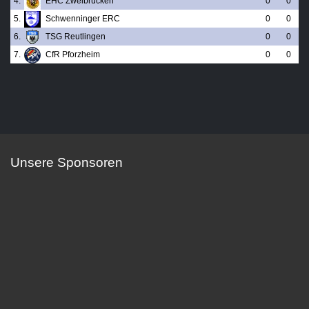
4.
EHC Zweibrücken
0
0
5.
Schwenninger ERC
0
0
6.
TSG Reutlingen
0
0
7.
CfR Pforzheim
0
0
Unsere Sponsoren