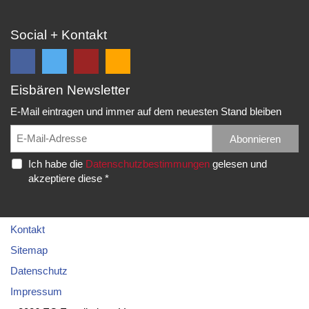
Social + Kontakt
Eisbären Newsletter
Folge
Folge
EC
Falls
uns
uns
Eisbären
Du
E-Mail eintragen und immer auf dem neuesten Stand bleiben
auf
auf
Eppelheim
unsere
Facebook
Twitter
News,
Abonnieren
Rudolf-
und
und
Spielberichte,
Diesel-
Ich habe die
Datenschutzbestimmungen
gelesen und
erhalte
erhalte
etc.
Str.
akzeptiere diese *
die
die
als
20
neuesten
neuesten
RSS
69214
Infos.
Infos.
abonnieren
Eppelheim
möchtest...
Kontakt
Telefon:
Sitemap
06221
Datenschutz
–
Impressum
76
83