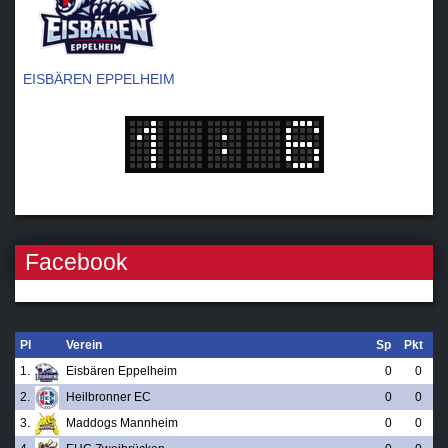
EISBÄREN EPPELHEIM
Facebook
Pl
Verein
Sp
Pkt
1.
Eisbären Eppelheim
0
0
2.
Heilbronner EC
0
0
3.
Maddogs Mannheim
0
0