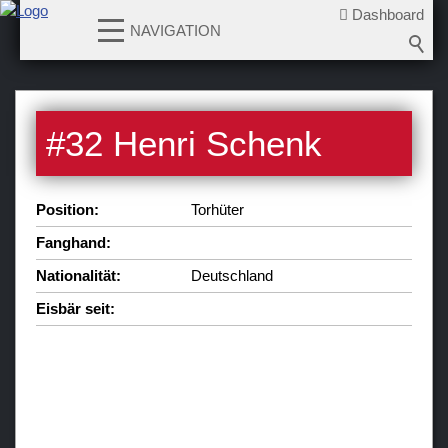
Dashboard
NAVIGATION
News
#
32
Henri Schenk
Teams
Verein
Position:
Torhüter
Sponsoren / Partner
Fanghand:
Fanzone
Nationalität:
Deutschland
Eisbär seit: