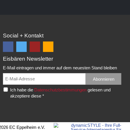
Social + Kontakt
Eisbären Newsletter
Folge
Folge
EC
Falls
uns
uns
Eisbären
Du
E-Mail eintragen und immer auf dem neuesten Stand bleiben
auf
auf
Eppelheim
unsere
Facebook
Twitter
News,
Abonnieren
Rudolf-
und
und
Spielberichte,
Diesel-
Ich habe die
Datenschutzbestimmungen
gelesen und
erhalte
erhalte
etc.
Str.
akzeptiere diese *
die
die
als
20
neuesten
neuesten
RSS
69214
Infos.
Infos.
abonnieren
Eppelheim
möchtest...
Telefon:
2026 EC Eppelheim e.V.