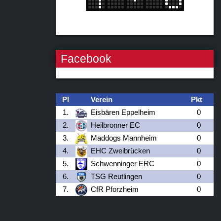
Facebook
Pl
Verein
Pkt
1.
Eisbären Eppelheim
0
2.
Heilbronner EC
0
3.
Maddogs Mannheim
0
4.
EHC Zweibrücken
0
5.
Schwenninger ERC
0
6.
TSG Reutlingen
0
7.
CfR Pforzheim
0