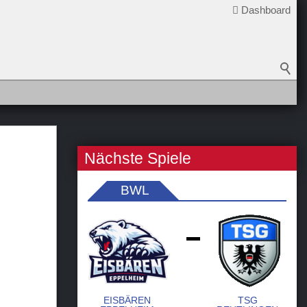
Dashboard
Nächste Spiele
BWL
-
EISBÄREN
TSG