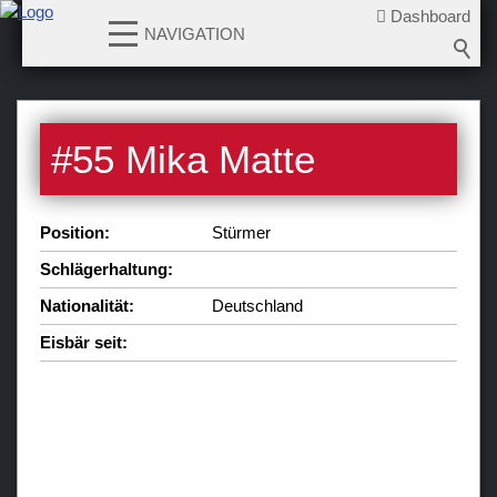
Dashboard
NAVIGATION
News
#
55
Mika Matte
Teams
Verein
Position:
Stürmer
Sponsoren / Partner
Schlägerhaltung:
Fanzone
Nationalität:
Deutschland
Eisbär seit: