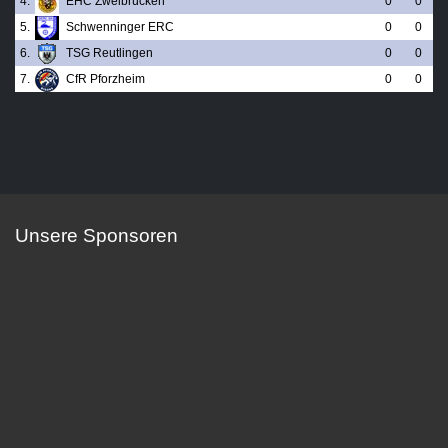
4.
EHC Zweibrücken
0
0
5.
Schwenninger ERC
0
0
6.
TSG Reutlingen
0
0
7.
CfR Pforzheim
0
0
Unsere Sponsoren