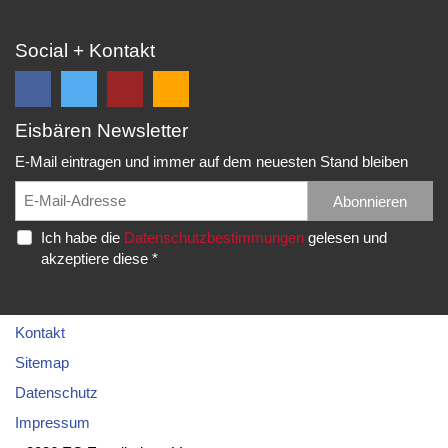
Social + Kontakt
Eisbären Newsletter
Folge
Folge
EC
Falls
uns
uns
Eisbären
Du
E-Mail eintragen und immer auf dem neuesten Stand bleiben
auf
auf
Eppelheim
unsere
Facebook
Twitter
News,
Abonnieren
Rudolf-
und
und
Spielberichte,
Diesel-
Ich habe die
Datenschutzbestimmungen
gelesen und
erhalte
erhalte
etc.
Str.
akzeptiere diese *
die
die
als
20
neuesten
neuesten
RSS
69214
Infos.
Infos.
abonnieren
Eppelheim
möchtest...
Kontakt
Telefon:
Sitemap
06221
Datenschutz
–
Impressum
76
83