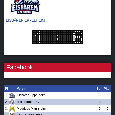
EISBÄREN EPPELHEIM
Facebook
Pl
Verein
Sp
Pkt
1.
Eisbären Eppelheim
0
0
2.
Heilbronner EC
0
0
3.
Maddogs Mannheim
0
0