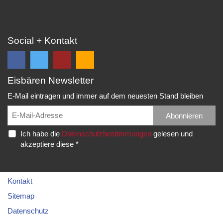
Social + Kontakt
Eisbären Newsletter
Folge
Folge
EC
Falls
uns
uns
Eisbären
Du
E-Mail eintragen und immer auf dem neuesten Stand bleiben
auf
auf
Eppelheim
unsere
Facebook
Twitter
News,
Abonnieren
Rudolf-
und
und
Spielberichte,
Diesel-
Ich habe die
Datenschutzbestimmungen
gelesen und
erhalte
erhalte
etc.
Str.
akzeptiere diese *
die
die
als
20
neuesten
neuesten
RSS
69214
Infos.
Infos.
abonnieren
Eppelheim
möchtest...
Kontakt
Telefon:
Sitemap
06221
Datenschutz
–