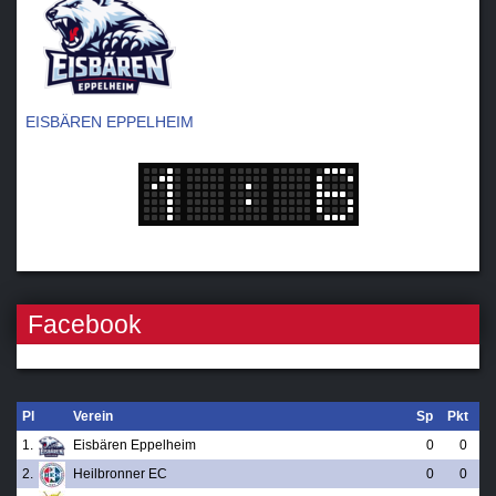
EISBÄREN EPPELHEIM
Facebook
Pl
Verein
Sp
Pkt
1.
Eisbären Eppelheim
0
0
2.
Heilbronner EC
0
0