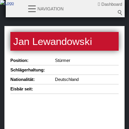
Dashboard
NAVIGATION
News
Jan Lewandowski
Teams
Verein
Position:
Stürmer
Sponsoren / Partner
Schlägerhaltung:
Fanzone
Nationalität:
Deutschland
Eisbär seit: