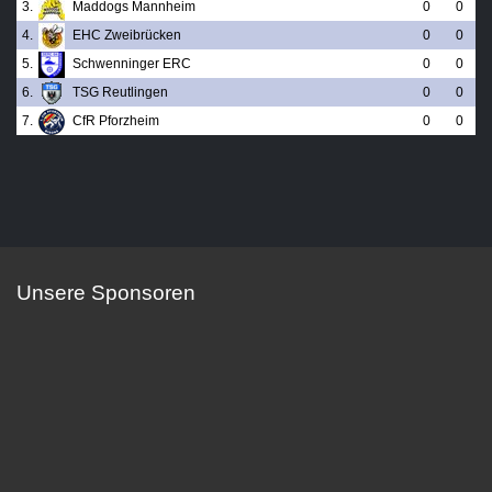
3.
Maddogs Mannheim
0
0
4.
EHC Zweibrücken
0
0
5.
Schwenninger ERC
0
0
6.
TSG Reutlingen
0
0
7.
CfR Pforzheim
0
0
Unsere Sponsoren