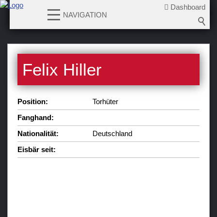
Dashboard
NAVIGATION
News
Felix Hiller
Teams
Verein
Position:
Torhüter
Sponsoren / Partner
Fanghand:
Fanzone
Nationalität:
Deutschland
Eisbär seit: