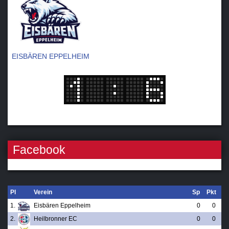
EISBÄREN EPPELHEIM
Facebook
Pl
Verein
Sp
Pkt
1.
Eisbären Eppelheim
0
0
2.
Heilbronner EC
0
0