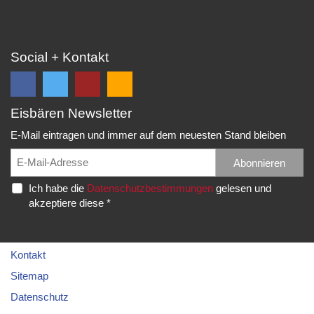
Social + Kontakt
Eisbären Newsletter
Folge
Folge
EC
Falls
uns
uns
Eisbären
Du
E-Mail eintragen und immer auf dem neuesten Stand bleiben
auf
auf
Eppelheim
unsere
Facebook
Twitter
News,
Abonnieren
Rudolf-
und
und
Spielberichte,
Diesel-
Ich habe die
Datenschutzbestimmungen
gelesen und
erhalte
erhalte
etc.
Str.
akzeptiere diese *
die
die
als
20
neuesten
neuesten
RSS
69214
Infos.
Infos.
abonnieren
Eppelheim
möchtest...
Kontakt
Telefon:
Sitemap
06221
Datenschutz
–