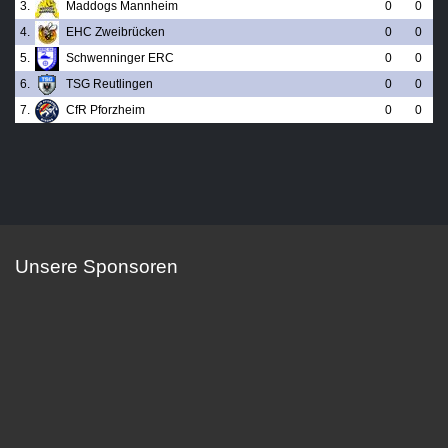
3.
Maddogs Mannheim
0
0
4.
EHC Zweibrücken
0
0
5.
Schwenninger ERC
0
0
6.
TSG Reutlingen
0
0
7.
CfR Pforzheim
0
0
Unsere Sponsoren