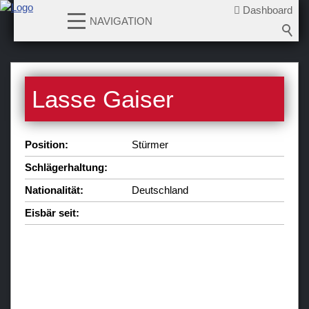
Dashboard
NAVIGATION
News
Lasse Gaiser
Teams
Verein
Position:
Stürmer
Sponsoren / Partner
Schlägerhaltung:
Fanzone
Nationalität:
Deutschland
Eisbär seit: