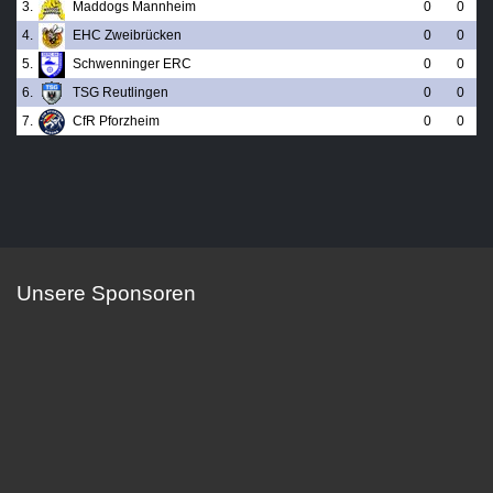
3.
Maddogs Mannheim
0
0
4.
EHC Zweibrücken
0
0
5.
Schwenninger ERC
0
0
6.
TSG Reutlingen
0
0
7.
CfR Pforzheim
0
0
Unsere Sponsoren