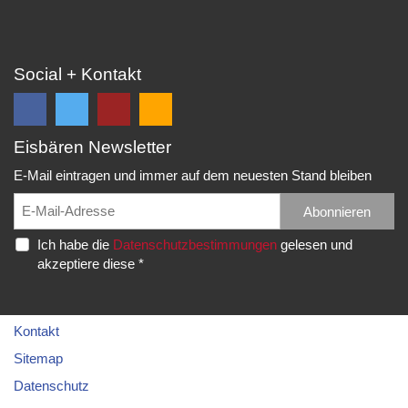
Social + Kontakt
Eisbären Newsletter
Folge
Folge
EC
Falls
uns
uns
Eisbären
Du
E-Mail eintragen und immer auf dem neuesten Stand bleiben
auf
auf
Eppelheim
unsere
Facebook
Twitter
News,
Abonnieren
Rudolf-
und
und
Spielberichte,
Diesel-
Ich habe die
Datenschutzbestimmungen
gelesen und
erhalte
erhalte
etc.
Str.
akzeptiere diese *
die
die
als
20
neuesten
neuesten
RSS
69214
Infos.
Infos.
abonnieren
Eppelheim
möchtest...
Kontakt
Telefon:
Sitemap
06221
Datenschutz
–