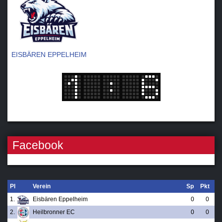
EISBÄREN EPPELHEIM
Facebook
Pl
Verein
Sp
Pkt
1.
Eisbären Eppelheim
0
0
2.
Heilbronner EC
0
0